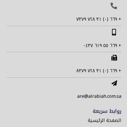
٦٦٩ (٠) ٣١ ٧٢٨ ٧٣٧٩ +
٦٦٩ ٥٥ ٦١٩ ٠٤٣٧ +
٦٦٩ (٠) ٣١ ٧٢٨ ٨٣٧٩ +
are@alrabiah.com.sa
روابط سريعة
الصفحة الرئيسية